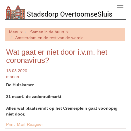
Toggl
navig
Menu
Samen in de buurt
Amsterdam en de rest van de wereld
Wat gaat er niet door i.v.m. het
coronavirus?
13.03.2020
marion
De Huiskamer
21 maart: de zadenruilmarkt
Alles wat plaatsvindt op het Cremerplein gaat voorlopig
niet door.
Print
Mail
Reageer