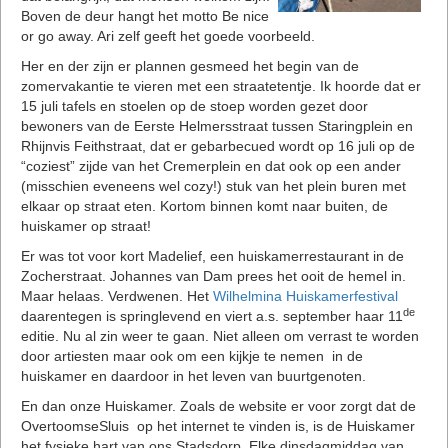
Boven de deur hangt het motto Be nice
or go away. Ari zelf geeft het goede voorbeeld.
Her en der zijn er plannen gesmeed het begin van de
zomervakantie te vieren met een straatetentje. Ik hoorde dat er
15 juli tafels en stoelen op de stoep worden gezet door
bewoners van de Eerste Helmersstraat tussen Staringplein en
Rhijnvis Feithstraat, dat er gebarbecued wordt op 16 juli op de
“coziest” zijde van het Cremerplein en dat ook op een ander
(misschien eveneens wel cozy!) stuk van het plein buren met
elkaar op straat eten. Kortom binnen komt naar buiten, de
huiskamer op straat!
Er was tot voor kort Madelief, een huiskamerrestaurant in de
Zocherstraat. Johannes van Dam prees het ooit de hemel in.
Maar helaas. Verdwenen. Het
Wilhelmina Huiskamerfestival
de
daarentegen is springlevend en viert a.s. september haar 11
editie. Nu al zin weer te gaan. Niet alleen om verrast te worden
door artiesten maar ook om een kijkje te nemen in de
huiskamer en daardoor in het leven van buurtgenoten.
En dan onze Huiskamer. Zoals de website er voor zorgt dat de
OvertoomseSluis op het internet te vinden is, is de Huiskamer
het fysieke hart van ons Stadsdorp. Elke dinsdagmiddag van