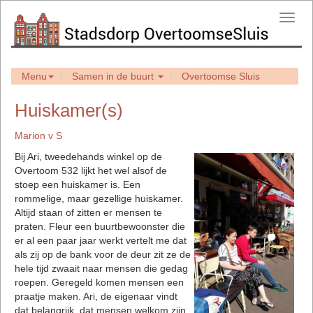
Toggl
navig
Menu
Samen in de buurt
Overtoomse Sluis
Huiskamer(s)
Marion v S
Bij Ari, tweedehands winkel op de
Overtoom 532 lijkt het wel alsof de
stoep een huiskamer is. Een
rommelige, maar gezellige huiskamer.
Altijd staan of zitten er mensen te
praten. Fleur een buurtbewoonster die
er al een paar jaar werkt vertelt me dat
als zij op de bank voor de deur zit ze de
hele tijd zwaait naar mensen die gedag
roepen. Geregeld komen mensen een
praatje maken. Ari, de eigenaar vindt
dat belangrijk, dat mensen welkom zijn.