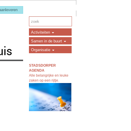
 aanleveren
Activiteiten
Samen in de buurt
Organisatie
STADSDORPER
AGENDA
Alle belangrijke en leuke
zaken op een rijtj
e.