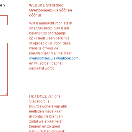
ven
WEBSITE Stadsdorp
OvertoomseSluis vóór en
dóór
u!
Wilt u aandacht voor iets in
ons Stadsdorp. Valt u iets
belangrijks of grappigs
op? Heeft u een berichtje
of oproep o.i.d. voor deze
website of voor de
nieuwsbrief? Mail het naar
overtoomsesluis@outlook.com
en wij zorgen dat het
geplaatst wordt.
HET DOEL
van ons
Stadsdorp is
buurtbewoners van alle
leeftijden met elkaar
in contact te brengen
zodat we elkaar leren
kennen en zo goed
nabuurschap mogelijk